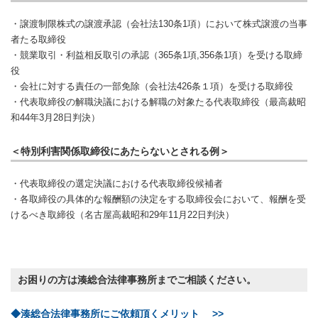
・譲渡制限株式の譲渡承認（会社法130条1項）において株式譲渡の当事
者たる取締役
・競業取引・利益相反取引の承認（365条1項,356条1項）を受ける取締
役
・会社に対する責任の一部免除（会社法426条１項）を受ける取締役
・代表取締役の解職決議における解職の対象たる代表取締役（最高裁昭
和44年3月28日判決）
＜特別利害関係取締役にあたらないとされる例＞
・代表取締役の選定決議における代表取締役候補者
・各取締役の具体的な報酬額の決定をする取締役会において、報酬を受
けるべき取締役（名古屋高裁昭和29年11月22日判決）
お困りの方は湊総合法律事務所までご相談ください。
◆湊総合法律事務所にご依頼頂くメリット >>