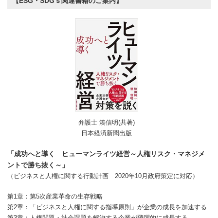
【ESG・SDGｓ関連書籍のご案内】
弁護士 湊信明(共著)
日本経済新聞出版
「成功へと導く ヒューマンライツ経営～人権リスク・マネジメ
ントで勝ち抜く～」
（ビジネスと人権に関する行動計画 2020年10月政府策定に対応）
第1章：第5次産業革命の生存戦略
第2章：「ビジネスと人権に関する指導原則」が企業の成長を加速する
第3章：人権問題・社会課題を解決する企業が飛躍的に成長する