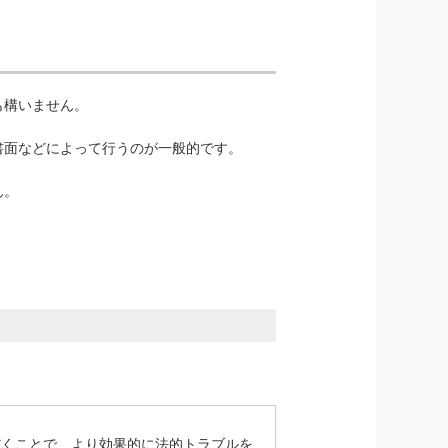
も構いません。
書面などによって行うのが一般的です。
ん。
。
だくことで、より効果的に法的トラブルを