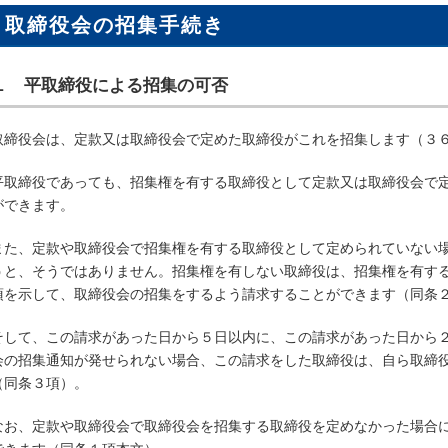
取締役会の招集手続き
１ 平取締役による招集の可否
取締役会は、定款又は取締役会で定めた取締役がこれを招集します（３
平取締役であっても、招集権を有する取締役として定款又は取締役会で
ができます。
また、定款や取締役会で招集権を有する取締役として定められていない
うと、そうではありません。招集権を有しない取締役は、招集権を有す
項を示して、取締役会の招集をするよう請求することができます（同条
そして、この請求があった日から５日以内に、この請求があった日から
会の招集通知が発せられない場合、この請求をした取締役は、自ら取締
（同条３項）。
なお、定款や取締役会で取締役会を招集する取締役を定めなかった場合