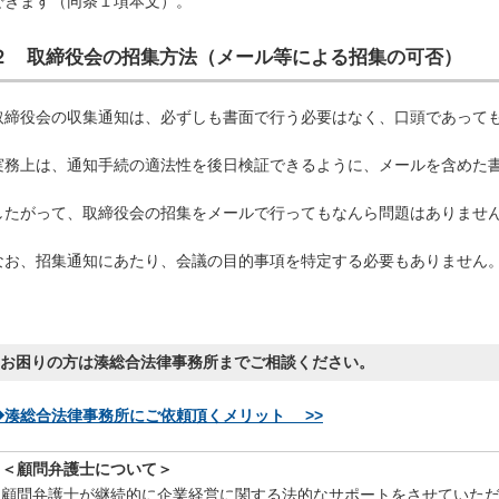
できます（同条１項本文）。
２ 取締役会の招集方法（メール等による招集の可否）
取締役会の収集通知は、必ずしも書面で行う必要はなく、口頭であって
実務上は、通知手続の適法性を後日検証できるように、メールを含めた
したがって、取締役会の招集をメールで行ってもなんら問題はありませ
なお、招集通知にあたり、会議の目的事項を特定する必要もありません
お困りの方は湊総合法律事務所までご相談ください。
◆湊総合法律事務所にご依頼頂くメリット >>
＜顧問弁護士について＞
顧問弁護士が継続的に企業経営に関する法的なサポートをさせていた