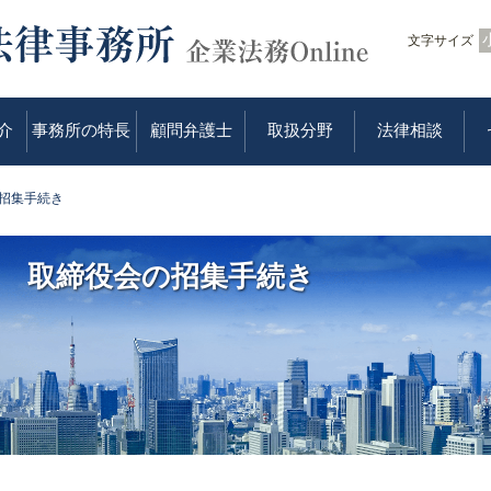
文字サイズ
介
事務所の特長
顧問弁護士
取扱分野
法律相談
招集手続き
取締役会の招集手続き