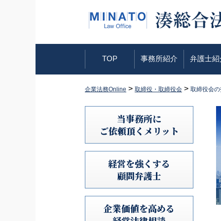
TOP
事務所紹介
弁護士紹
>
>
企業法務Online
取締役・取締役会
取締役会の
当事務所に
ご依頼頂くメリット
経営を強くする
顧問弁護士
企業価値を高める
経営法律相談