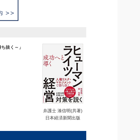
勝ち抜く～」
弁護士 湊信明(共著)
日本経済新聞出版