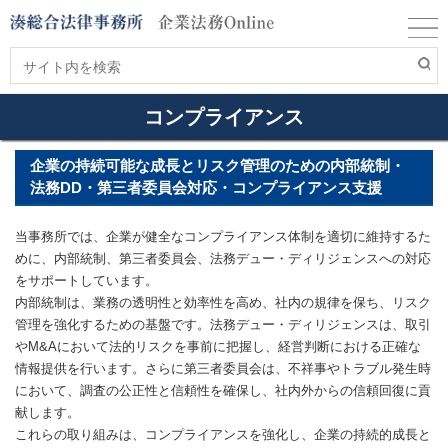
コンプライアンス
企業の持続可能な成長とリスク管理のための内部統制・
法務DD・第三者委員会対応・コンプライアンス支援
当事務所では、企業が健全なコンプライアンス体制を適切に維持するた
めに、内部統制、第三者委員会、法務デュー・ディリジェンスへの対応
をサポートしています。
内部統制は、業務の透明性と効率性を高め、社内の規律を保ち、リスク
管理を強化するための基盤です。法務デュー・ディリジェンスは、取引
やM&Aにおいて法的リスクを事前に把握し、経営判断における正確な
情報提供を行います。さらに第三者委員会は、不祥事やトラブル発生時
において、調査の公正性と信頼性を確保し、社内外からの信頼回復に貢
献します。
これらの取り組みは、コンプライアンスを強化し、企業の持続的成長と