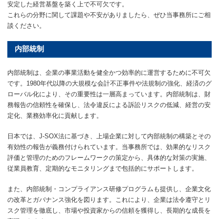
安定した経営基盤を築く上で不可欠です。
これらの分野に関して課題や不安がありましたら、ぜひ当事務所にご相
談ください。
内部統制
内部統制は、企業の事業活動を健全かつ効率的に運営するために不可欠
です。1980年代以降の大規模な会計不正事件や法規制の強化、経済のグ
ローバル化により、その重要性は一層高まっています。内部統制は、財
務報告の信頼性を確保し、法令違反による訴訟リスクの低減、経営の安
定化、業務効率化に貢献します。
日本では、J-SOX法に基づき、上場企業に対して内部統制の構築とその
有効性の報告が義務付けられています。当事務所では、効果的なリスク
評価と管理のためのフレームワークの策定から、具体的な対策の実施、
従業員教育、定期的なモニタリングまで包括的にサポートします。
また、内部統制・コンプライアンス研修プログラムも提供し、企業文化
の改革とガバナンス強化を図ります。これにより、企業は法令遵守とリ
スク管理を徹底し、市場や投資家からの信頼を獲得し、長期的な成長を