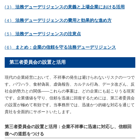
法務デューデリジェンスの意義と上場企業における活用
(３)
法務デューデリジェンスの費用と効果的な進め方
(４)
法務デューデリジェンスの注意点
(５)
まとめ：企業の信頼を守る法務デューデリジェンス
(６)
第三者委員会の設置と活用
現代の企業経営において、不祥事の発生は避けられないリスクの一つで
す。パワハラ、食材偽装、虚偽報告、カルテル行為、データ改ざん、反
社会的勢力との関係――これらの事案は、どの企業にも起こりうる現実
です。企業価値を守り、信頼を迅速に回復するためには、第三者委員会
の設置が極めて有効です。当事務所では、迅速かつ的確な対応を通じて
貴社を全面的にサポートいたします。
第三者委員会の設置と活用：企業不祥事に迅速に対応し、信頼回
復への道筋をつける