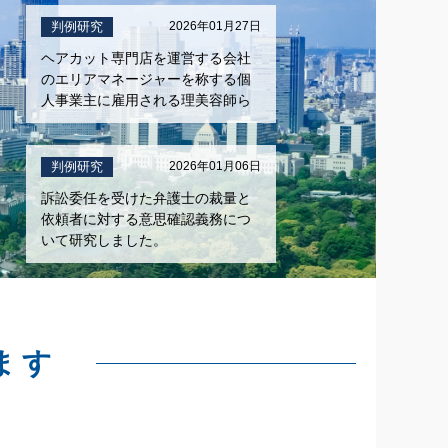
判例研究
2026年01月27日
ヘアカット専門店を運営する会社
のエリアマネージャーを称する個
人事業主に雇用される理美容師ら
判例研究
2026年01月06日
訴訟委任を受けた弁護士の裁量と
依頼者に対する意思確認義務につ
いて研究しました。
ます