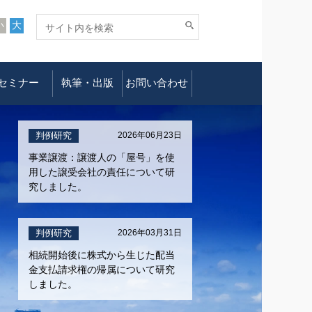
小
大
セミナー
執筆・出版
お問い合わせ
判例研究
2026年06月23日
事業譲渡：譲渡人の「屋号」を使
用した譲受会社の責任について研
究しました。
判例研究
2026年03月31日
相続開始後に株式から生じた配当
金支払請求権の帰属について研究
しました。