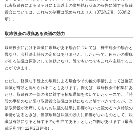
代表取締役による３ヶ月に１回以上の業務執行状況の報告に関する取締
役会については、これらの制度は認められません（372条2項、363条2
項）。
取締役会の瑕疵ある決議の効力
取締役会における決議に瑕疵がある場合については、株主総会の場合と
異なり、会社法上特段の定めはありません。したがって、何らかの瑕疵
がある決議は原則として無効となり、誰でもいつでもこれを主張するこ
とができます。
ただし、軽微な手続上の瑕疵による場合やその他の事情によっては当該
決議が有効と認められることもあります。例えば、取締役会の招集にあ
たり、取締役の一部の者に対する招集通知を欠いていたケースで、「特
段の事情のない限り取締役会決議は無効になると解すべきであるが、当
該取締役が出席してもなお決議の結果に影響がないと認めるべき特段の
事情があるときは、当該瑕疵は決議の効力に影響がないものとして、決
議は有効になると解するのが相当である」とした判例があります（最高
裁昭和44年12月2日判決）。