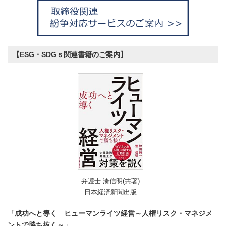
【ESG・SDGｓ関連書籍のご案内】
弁護士 湊信明(共著)
日本経済新聞出版
「成功へと導く ヒューマンライツ経営～人権リスク・マネジメ
ントで勝ち抜く～」