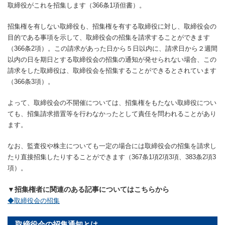
取締役がこれを招集します（366条1項但書）。
招集権を有しない取締役も、招集権を有する取締役に対し、取締役会の
目的である事項を示して、取締役会の招集を請求することができます
（366条2項）。この請求があった日から５日以内に、請求日から２週間
以内の日を期日とする取締役会の招集の通知が発せられない場合、この
請求をした取締役は、取締役会を招集することができるとされています
（366条3項）。
よって、取締役会の不開催については、招集権をもたない取締役につい
ても、招集請求措置等を行わなかったとして責任を問われることがあり
ます。
なお、監査役や株主についても一定の場合には取締役会の招集を請求し
たり直接招集したりすることができます（367条1項2項3項、383条2項3
項）。
▼招集権者に関連のある記事についてはこちらから
◆取締役会の招集
取締役会の招集通知とは