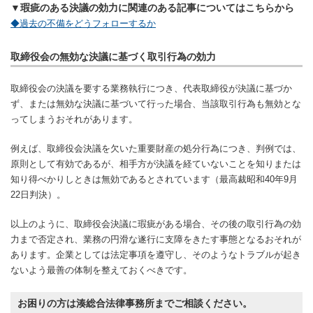
▼瑕疵のある決議の効力に関連のある記事についてはこちらから
◆過去の不備をどうフォローするか
取締役会の無効な決議に基づく取引行為の効力
取締役会の決議を要する業務執行につき、代表取締役が決議に基づか
ず、または無効な決議に基づいて行った場合、当該取引行為も無効とな
ってしまうおそれがあります。
例えば、取締役会決議を欠いた重要財産の処分行為につき、判例では、
原則として有効であるが、相手方が決議を経ていないことを知りまたは
知り得べかりしときは無効であるとされています（最高裁昭和40年9月
22日判決）。
以上のように、取締役会決議に瑕疵がある場合、その後の取引行為の効
力まで否定され、業務の円滑な遂行に支障をきたす事態となるおそれが
あります。企業としては法定事項を遵守し、そのようなトラブルが起き
ないよう最善の体制を整えておくべきです。
お困りの方は湊総合法律事務所までご相談ください。