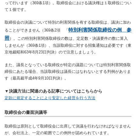
って行います（369条1項）。取締役会における議決権は１取締役につい
て１個です。
取締役会の決議について特別の利害関係を有する取締役は、議決に加わ
特別利害関係取締役の例 参
ることができません（369条2項 「
照
）。この特別利害関係取締役の数は、定足数・決議要件の数に算入
しませんが（369条1項）、当該取締役に対する招集通知は必要です（東
京地裁昭和63年8月23日判決）ので注意しましょう。
また、議長となっている取締役が特定の議題については特別利害関係取
締役にあたる場合、当該取締役は議長にはなれないとする判例がありま
す（最高裁平成4年9月10日判決）。
▼決議方法に関連のある記事についてはこちらから
定款に規定することにより安定した経営を行う方法
取締役会の書面決議等
取締役は原則として取締役会に出席して決議を行わなければなりません
が、会社法上、一定の範囲でこの例外が認められています。