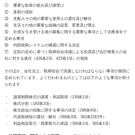
① 重要な財産の処分及び譲受け
② 多額の借財
③ 支配人その他の重要な使用人の選任及び解任
④ 支店その他の重要な組織の設置、変更及び廃止
⑤ 社債を引き受ける者の募集に関する重要な事項として法務省令で
定める事項
⑥ 内部統制システムの構築に関する決定
⑦ 定款の定めに基づく取締役会決議による役員及び会計検査人の会
社に対する責任（426条1項、423条1項）の免除
そのほか、会社法上、取締役会で決議しなければならない事項が個別に
定められています。よく行われるものとしては以下のような事項が挙げ
られます。
・ 譲渡制限株式の譲渡・承認取得（139条1項）
・ 株式分割（183条2項）
・ 株主総会の招集に関する事項の決定（298条4項）
・ 代表取締役の選任・解任（349条3項、362条2項3号）
・ 利益相反取引・競業取引の承認（356条1項、365条1項）