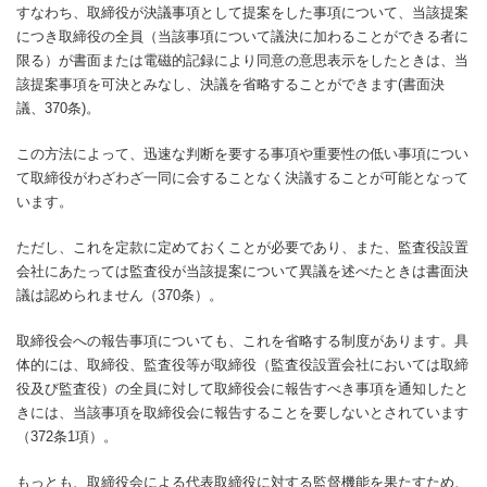
すなわち、取締役が決議事項として提案をした事項について、当該提案
につき取締役の全員（当該事項について議決に加わることができる者に
限る）が書面または電磁的記録により同意の意思表示をしたときは、当
該提案事項を可決とみなし、決議を省略することができます(書面決
議、370条)。
この方法によって、迅速な判断を要する事項や重要性の低い事項につい
て取締役がわざわざ一同に会することなく決議することが可能となって
います。
ただし、これを定款に定めておくことが必要であり、また、監査役設置
会社にあたっては監査役が当該提案について異議を述べたときは書面決
議は認められません（370条）。
取締役会への報告事項についても、これを省略する制度があります。具
体的には、取締役、監査役等が取締役（監査役設置会社においては取締
役及び監査役）の全員に対して取締役会に報告すべき事項を通知したと
きには、当該事項を取締役会に報告することを要しないとされています
（372条1項）。
もっとも、取締役会による代表取締役に対する監督機能を果たすため、