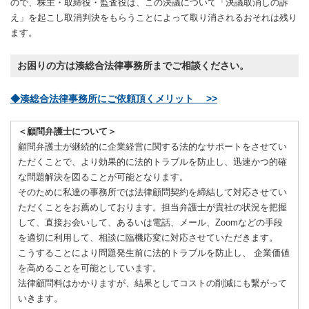
ので、株主・取締役・監査役は、この決議について「決議取消しの訴
え」を起こし取消判決をもらうことによって取り消されるおそれは残り
ます。
お困りの方は湊総合法律事務所までご相談ください。
◆湊総合法律事務所にご依頼頂くメリット >>
＜顧問弁護士について＞
顧問弁護士が継続的に企業経営に関する法的なサポートをさせてい
ただくことで、より効果的に法的トラブルを防止し、迅速かつ的確
な問題解決を図ることが可能となります。
そのために私達の事務所では法律顧問契約を締結して対応させてい
ただくことをお薦めしております。担当弁護士が貴社の状況を把握
して、直接お会いして、あるいは電話、メール、Zoomなどの手段
を適切に利用して、相談に臨機応変に対応させていただきます。
こうすることにより問題発生前に法的トラブルを防止し、 企業価値
を高めることを可能としています。
法律顧問料はかかりますが、結果としてコストの削減にも繋がって
いきます。