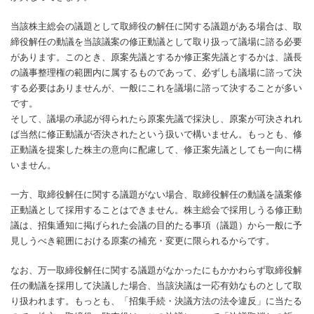
当該株主総会の議題として取締役の解任に関する議題がある場合は、取
締役解任の動議を当該議案の修正動議として取り扱って議場に諮る必要
があります。このとき、原案先議とするか修正案先議とするかは、議長
の議事整理権の範囲内に属するものであって、必ずしも議場に諮って決
する必要はありませんが、一般にこれを議場に諮って決することが多い
です。
そして、議場の承認が得られたら原案先議で採決し、原案が可決されれ
ば当然に修正動議が否決されたという扱いで構いません。もっとも、修
正動議を提案した株主の意向に配慮して、修正案先議としても一向に構
いません。
一方、取締役解任に関する議題がない場合、取締役解任の動議を議案修
正動議として採用することはできません。株主総会で採用しうる修正動
議は、招集通知に掲げられた会議の目的たる事項（議題）から一般に予
見しうべき範囲における原案の補充・変更に限られるからです。
なお、万一取締役解任に関する議題がなかったにもかかわらず取締役解
任の動議を採用して決議した場合、当該決議は一応有効なものとして取
り扱われます。もっとも、「招集手続・決議方法の法令違反」に当たる