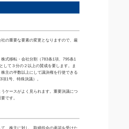
会社の重要な要素の変更となりますので、厳
株式移転・会社分割（783条1項、795条1
決議として３分の２以上の賛成を要します。ま
、株主の半数以上にして議決権を行使できる
3項1号、特殊決議）。
まうケースがよく見られます。重要決議につ
重要です。
して、株主に対し、取締役会の承認を受けた