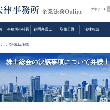
文字サイズ
介
事務所の特長
顧問弁護士
取扱分野
法律相談
について弁護士が解説
株主総会の決議事項について弁護士