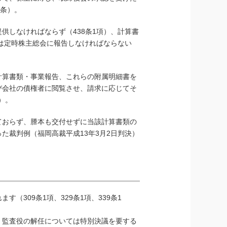
7条）。
供しなければならず（438条1項）、計算書
ては定時株主総会に報告しなければならない
計算書類・事業報告、これらの附属明細書を
び会社の債権者に閲覧させ、請求に応じてそ
）。
ておらず、謄本も交付せずに当該計算書類の
た裁判例（福岡高裁平成13年3月2日判決）
309条1項、329条1項、339条1
、監査役の解任については特別決議を要する