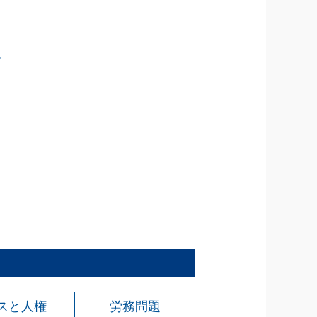
説
スと人権
労務問題