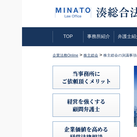
TOP
事務所紹介
弁護士紹
>
>
企業法務Online
株主総会
株主総会の決議事項
当事務所に
ご依頼頂くメリット
経営を強くする
顧問弁護士
企業価値を高める
経営法律相談