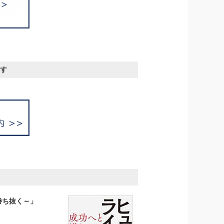
す
勝ち抜く～」