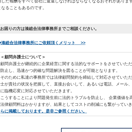
領した報酬をすべて会社に返還しなければならなくなるおそれがありま
となることもあるのです。
お困りの方は湊総合法律事務所までご相談ください。
◆湊総合法律事務所にご依頼頂くメリット >>
＜顧問弁護士について＞
顧問弁護士が継続的に企業経営に関する法的なサポートをさせていた
防止し、迅速かつ的確な問題解決を図ることが可能となります。
そのために私達の事務所では法律顧問契約を締結して対応させていた
士が貴社の状況を把握して、直接お会いして、あるいは電話、メール、
に臨機応変に対応させていただきます。
こうすることにより問題発生前に法的トラブルを防止し、 企業価値を
法律顧問料はかかりますが、結果としてコストの削減にも繋がってい
らに掲載しております。是非ご参照ください。