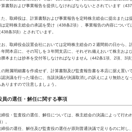
計算書類および事業報告を提供しなければならないとされています（43
また、取締役は、計算書類および事業報告を定時株主総会に提出または提
類は定時株主総会の承認を受け（438条2項）、事業報告の内容につい
（438条3項）とされています。
なお、取締役会設置会社においては定時株主総会の２週間前の日から、
５年間本店に、その写しを３年間支店に、それぞれ備えおいて株主およ
の謄本または抄本を交付等しなければなりません（442条1項、2項、3項
この附属明細書を作成せず、計算書類及び監査報告書を本店に据え置い
承認決議を行った場合に、当該決議が決議取消しの訴えにより無効となっ
もありますので注意しましょう。
役員の選任・解任に関する事項
取締役・監査役の選任、解任については、株主総会の決議によって行われます（
項）。
取締役の選任、解任及び監査役の選任が原則普通決議で足りるのに対し