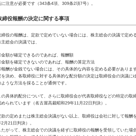
点に注意が必要です（343条4項、309条2項7号）。
取締役報酬の決定に関する事項
取締役の報酬は、定款で定めていない場合には、株主総会の決議で定める
株主総会の決議では、
①金額が確定できるのであれば、報酬額
②金額を確定できないのであれば、報酬の算定方法
③報酬が金銭でない場合には、その具体的な内容を定める必要がありま
度を決め、各取締役に対する具体的な配分額の決定は取締役会の決議に
のような方法を採ることが通例です。
この具体的配分について、さらに取締役会が代表取締役などの特定の取
認められています（名古屋高裁昭和29年11月22日判決）。
定款の定めまたは株主総会決議がない以上、取締役は会社に対して報酬を
年2月21日判決）。
したがって、株主総会での決議を経ずに取締役の報酬を受領していた場