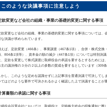
このような決議事項に注意しよう
定款変更など会社の組織・事業の基礎的変更に関する事項
定款変更など会社の組織、事業の基礎的変更に関する事項については、
重な決議が求められています。
例えば、定款変更（466条）、事業譲渡（467条1項）、合併・株式交換・
項、804条1項等）、資本金の額の減少（447条1項）については特別
た、定款を変更して株式譲渡に取締役会の承認を要するとするためには
株主の議決権の３分の２以上の多数の賛成を要するとしています（309条
しかし、このような定めを認識せずに上記事項を普通決議で可決してし
いてはどのような要件で可決されるかよく確認した上で決議することが
計算書類の承認に関する事項
取締役会設置会社においては、取締役は、定時株主総会の招集通知に際