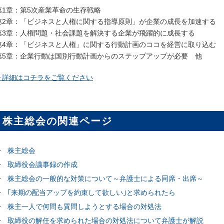
第1章：第5次産業革命の生存戦略
第2章：「ビジネスと人権に関する指導原則」が企業の成長を加速する
第3章：人権問題・社会課題を解決する企業が飛躍的に成長する
第4章：「ビジネスと人権」に関する行動計画のココを経営に取り込む
第5章：企業行動は国別行動計画からのステップアップが必要 他
▷詳細はコチラをご覧ください
株主総会の関連ページ
株主総会
取締役会議事録の作成
株主総会の一般的な対策について～弁護士による同席・出席～
｢来期の配当アップを約束して欲しい｣と求められたら
株主一人で何問も質問しようとする場合の対処法
取締役の解任を求められた場合の対処法について弁護士が解説