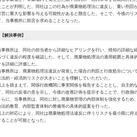
たことが判明した。同社はこの行為が廃棄物処理法に違反し、重い刑罰
経営に重大な影響を与える可能性があると懸念した。そこで、今後のリ
て、当事務所に助言を求めることとなった。
【解決事例】
当事務所は、同社の担当者から詳細なヒアリングを行い、焼却の詳細な
基づく違反の程度を確認した。そして、廃棄物処理法の適用範囲と具体
クを詳細に評価した。
当事務所は、廃棄物処理法違反が発覚した場合の刑罰と行政処分につい
は法的・経済的リスクが大きいことを理解していただいた。
以上を踏まえて、関係行政機関に事実関係を報告することとし、自主的
て、同社の反省の意を示し、今後の改善計画を提示することで、行政側
さらに、当事務所は、同社に対し廃棄物管理の内部体制を強化するため
の法的教育、内部監査体制の整備等の具体的提案を行った。
以上の対応により、同社は廃棄物処理法違反に伴うリスクを最小限に抑
することが可能となった。