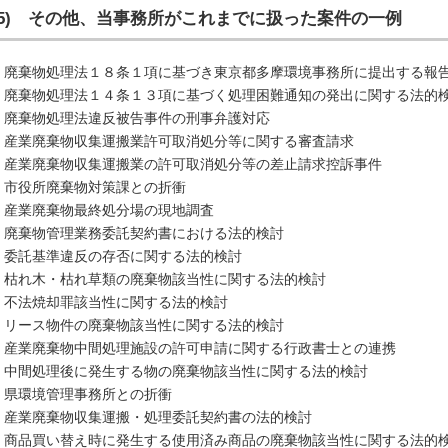
(5) その他、当事務所がこ
れまでに扱った案件の一例
・廃棄物処理法１８条１項に基づき東京都多摩環境事務所に提出する報
・廃棄物処理法１４条１３項に基づく処理困難通知の発出に関する法的
・廃棄物処理法違反被告事件の刑事弁護対応
・産業廃棄物収集運搬業許可取消処分等に関する審査請求
・産業廃棄物収集運搬業の許可取消処分等の差止請求控訴事件
・市役所廃棄物対策課との折衝
・産業廃棄物最終処分場の現地調査
・廃棄物管理業務委託契約書における法的検討
・委託基準違反の存否に関する法的検討
・枯れ木・枯れ草類の廃棄物該当性に関する法的検討
・不法焼却罪該当性に関する法的検討
・リース物件の廃棄物該当性に関する法的検討
・産業廃棄物中間処理施設の許可申請に関する行政書士との連携
・中間処理後に発生する物の廃棄物該当性に関する法的検討
・県環境管理事務所との折衝
・産業廃棄物収集運搬・処理委託契約書の法的検討
・商品買い替え時に発生する使用済み商品の廃棄物該当性に関する法的