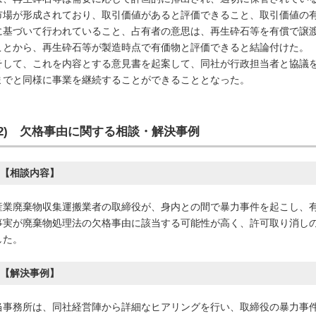
市場が形成されており、取引価値があると評価できること、取引価値の
に基づいて行われていること、占有者の意思は、再生砕石等を有償で譲
ことから、再生砕石等が製造時点で有価物と評価できると結論付けた。
そして、これを内容とする意見書を起案して、同社が行政担当者と協議
までと同様に事業を継続することができることとなった。
(2) 欠格事由に関する
相談・解決事例
【相談内容】
産業廃棄物収集運搬業者の取締役が、身内との間で暴力事件を起こし、
事実が廃棄物処理法の欠格事由に該当する可能性が高く、許可取り消し
した。
【解決事例】
当事務所は、同社経営陣から詳細なヒアリングを行い、取締役の暴力事