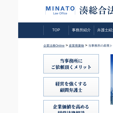
TOP
事務所紹介
弁護士紹
>
>
企業法務Online
産業廃棄物
当事務所の産廃ト
当事務所に
ご依頼頂くメリット
経営を強くする
顧問弁護士
企業価値を高める
経営法律相談