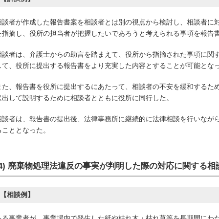
相談者が作成した報告書案を相談者とは別の視点から検討し、相談者に
を指摘し、役所の担当者が把握したいであろうと考えられる事項を報告
相談者は、弁護士からの助言を踏まえて、役所から指摘された事項に関
して、役所に提出する報告書をより充実した内容とすることが可能とな
また、報告書を役所に提出するにあたって、相談者の不安を緩和するた
提出して説明するために相談者とともに役所に同行した。
相談者は、報告書の提出後、法律事務所に継続的に法律相談を行いなが
ることとなった。
(4) 廃棄物処理法違反の事実が判
明した際の対応に関する相
【相談例】
ある事業者が、事業場内で発生した紙や枯れ木・枯れ草等を長期間にわ