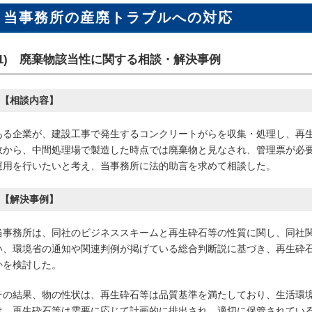
当事務所の産廃トラブルへの対応
(1) 廃棄物該当性に関する相談
・解決事例
【相談内容】
ある企業が、建設工事で発生するコンクリートがらを収集・処理し、再
政から、中間処理場で製造した時点では廃棄物と見なされ、管理票が必
運用を行いたいと考え、当事務所に法的助言を求めて相談した。
【解決事例】
当事務所は、同社のビジネススキームと再生砕石等の性質に関し、同社
い、環境省の通知や関連判例が掲げている総合判断説に基づき、再生砕
かを検討した。
その結果、物の性状は、再生砕石等は品質基準を満たしており、生活環
は、再生砕石等は需要に応じて計画的に排出され、適切に保管されてい