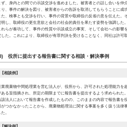
まず、身内との間での示談交渉を進めました。被害者との話し合いを仲
より、事件の解決を図り、被害者からの告訴を取消してもらうことに成
また、検事とも交渉を行い、事件の背景や取締役の反省の意を伝えた。
説明し、取締役の更生意欲と会社の社会的責任を果たす姿勢を強調した
これらが奏功して、事件の性質や示談成立の事実、そして会社への影響
定した。これにより、取締役が有罪判決を受けることなく、同社は許可
(3) 役所に提出する報告書に関す
る相談・解決事例
【相談例】
産業廃棄物中間処理業を営む法人が、役所から、許可された処理能力を
がある旨指摘され、所定の期限までに報告書を提出するよう求められた
当該法人において報告書を作成したものの、このままの内容で報告書を
断がつかなかったことから、廃棄物処理法に関する事案を多く扱う法律
した。
【解決例】