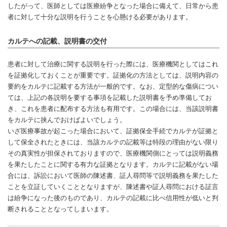
したがって、医師としては医療紛争となった場合に備えて、日常から患
者に対して十分な説明を行うことを心懸ける必要があります。
カルテへの記載、説明書の交付
患者に対して治療に関する説明を行った際には、医療機関としてはこれ
を証拠化しておくことが重要です。証拠化の方法としては、説明内容の
要約をカルテに記載する方法が一般的です。なお、定型的な傷病につい
ては、上記の各説明を要する事項を記載した説明書を予め準備してお
き、これを患者に配布する方法も有用です。この場合には、当該説明書
をカルテに挟んでおけばよいでしょう。
いざ医療事故が起こった場合において、証拠保全手続でカルテが証拠と
して保全されたときには、当該カルテの記載等は特段の理由がない限り
その真実性が担保されておりますので、医療機関側にとっては説明義務
を果たしたことに関する有力な証拠となります。カルテに記載がない場
合には、訴訟において医師の陳述書、証人尋問等で説明義務を果たした
ことを立証していくこととなりますが、陳述書や証人尋問における証言
は紛争になった後のものであり、カルテの記載に比べ信用性が低いと判
断されることとなってしまいます。