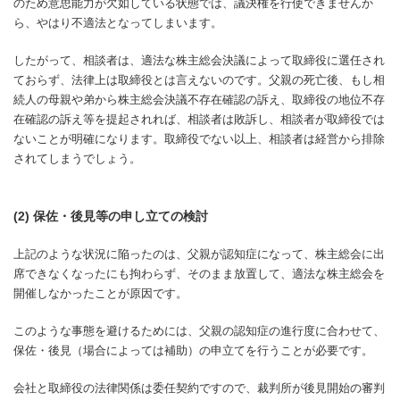
のため意思能力が欠如している状態では、議決権を行使できませんか
ら、やはり不適法となってしまいます。
したがって、相談者は、適法な株主総会決議によって取締役に選任され
ておらず、法律上は取締役とは言えないのです。父親の死亡後、もし相
続人の母親や弟から株主総会決議不存在確認の訴え、取締役の地位不存
在確認の訴え等を提起されれば、相談者は敗訴し、相談者が取締役では
ないことが明確になります。取締役でない以上、相談者は経営から排除
されてしまうでしょう。
(2) 保佐・後見等の申し立ての検討
上記のような状況に陥ったのは、父親が認知症になって、株主総会に出
席できなくなったにも拘わらず、そのまま放置して、適法な株主総会を
開催しなかったことが原因です。
このような事態を避けるためには、父親の認知症の進行度に合わせて、
保佐・後見（場合によっては補助）の申立てを行うことが必要です。
会社と取締役の法律関係は委任契約ですので、裁判所が後見開始の審判