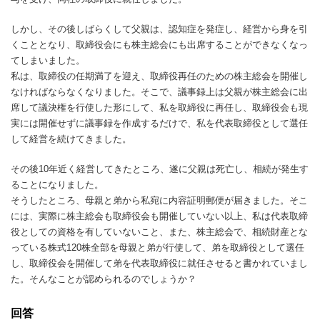
しかし、その後しばらくして父親は、認知症を発症し、経営から身を引
くこととなり、取締役会にも株主総会にも出席することができなくなっ
てしまいました。
私は、取締役の任期満了を迎え、取締役再任のための株主総会を開催し
なければならなくなりました。そこで、議事録上は父親が株主総会に出
席して議決権を行使した形にして、私を取締役に再任し、取締役会も現
実には開催せずに議事録を作成するだけで、私を代表取締役として選任
して経営を続けてきました。
その後10年近く経営してきたところ、遂に父親は死亡し、相続が発生す
ることになりました。
そうしたところ、母親と弟から私宛に内容証明郵便が届きました。そこ
には、実際に株主総会も取締役会も開催していない以上、私は代表取締
役としての資格を有していないこと、また、株主総会で、相続財産とな
っている株式120株全部を母親と弟が行使して、弟を取締役として選任
し、取締役会を開催して弟を代表取締役に就任させると書かれていまし
た。そんなことが認められるのでしょうか？
回答