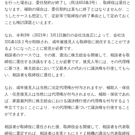
を行った場合は、委任契約が終了し（民法653条3号）、取締役は退任と
なります。補助の場合は、委任契約は直ちに終了とはなりませんが、こ
うしたケースも想定して、定款等で取締役の終了事由として定めておく
ことも検討課題といえます。
なお、令和3年（2021年）3月1日施行の会社法改正によって、会社法
331条1項２号が削除され、成年被後見人も取締役に就任することができ
るようになったことに留意が必要です。
相談者のケースでは、その後、適法に株主総会を開催して、相談者を取
締役に選任する決議をすることが必要です。後見人等には、その代理権
に基づき、株主総会において父親本人の代わりに議決権を行使してもら
い、相談者を取締役に選任します。
なお、成年後見人は当然に法定代理権が付与されますが、補助人・保佐
人・任意後見人は当然には代理権が付与されません。補助・保佐であれ
ば、家庭裁判所に株主総会における議決権行使の代理権を付与するよう
申立てておくことにより、その代理権に基づいて議決権を行使すること
ができます。
相談者が取締役に選任された後、取締役会を開催して、相談者を代表取
締役に選定すれば、相談者は名実ともにＸＹＺ精機の適法な代表取締役