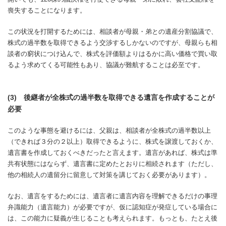
喪失することになります。
この状況を打開するためには、相談者が母親・弟との遺産分割協議で、
株式の過半数を取得できるよう交渉するしかないのですが、母親らも相
談者の窮状につけ込んで、株式を評価額よりはるかに高い価格で買い取
るよう求めてくる可能性もあり、協議が難航することは必至です。
(3) 後継者が全株式の過半数を取得できる遺言を作成することが
必要
このような事態を避けるには、父親は、相談者が全株式の過半数以上
（できれば３分の２以上）取得できるように、株式を譲渡しておくか、
遺言書を作成しておくべきだったと言えます。遺言があれば、株式は準
共有状態にはならず、遺言書に定めたとおりに相続されます（ただし、
他の相続人の遺留分に留意して対策を講じておく必要があります）。
なお、遺言をするためには、遺言者に遺言内容を理解できるだけの事理
弁識能力（遺言能力）が必要ですが、仮に認知症が発症している場合に
は、この能力に疑義が生じることも考えられます。もっとも、たとえ後