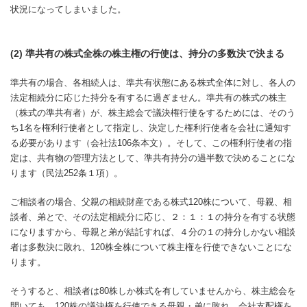
状況になってしまいました。
(2) 準共有の株式全株の株主権の行使は、持分の多数決で決まる
準共有の場合、各相続人は、準共有状態にある株式全体に対し、各人の
法定相続分に応じた持分を有するに過ぎません。準共有の株式の株主
（株式の準共有者）が、株主総会で議決権行使をするためには、そのう
ち1名を権利行使者として指定し、決定した権利行使者を会社に通知す
る必要があります（会社法106条本文）。そして、この権利行使者の指
定は、共有物の管理方法として、準共有持分の過半数で決めることにな
ります（民法252条１項）。
ご相談者の場合、父親の相続財産である株式120株について、母親、相
談者、弟とで、その法定相続分に応じ、２：１：１の持分を有する状態
になりますから、母親と弟が結託すれば、４分の１の持分しかない相談
者は多数決に敗れ、120株全株について株主権を行使できないことにな
ります。
そうすると、相談者は80株しか株式を有していませんから、株主総会を
開いても、120株の議決権を行使できる母親・弟に敗れ、会社支配権を