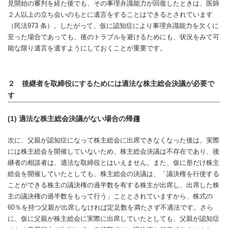
見開始の審判を経た後でも、その事理弁識能力が回復したときは、医師
２人以上の立ち会いのもとに遺言をすることはできるとされています
（民法973 条）。したがって、仮に認知症により事理弁識能力を欠くに
至った場合であっても、後のトラブルを避けるためにも、状況をみて可
能な限り遺言を遺すようにしておくことが重要です。
２ 後継者を取締役にするためには適法な株主総会決議が必要で
す
(1) 適法な株主総会決議がない場合の帰趨
次に、父親が認知症になって株主総会に出席できなくなった後は、実際
には株主総会を開催していないため、株主総会決議は不存在であり、後
継者の相談者は、適法な取締役とはいえません。また、仮に形だけ株主
総会を開催していたとしても、株主総会の決議は、「議決権を行使する
ことができる株主の議決権の過半数を有する株主が出席し、出席した株
主の議決権の過半数をもって行う」こととされていますから、株式の
60％を持つ父親が出席しなければ定足数を満たさず不適法です。さら
に、仮に父親が株主総会に実際に出席していたとしても、父親が認知症