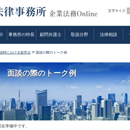
文字サイズ
介
事務所の特長
顧問弁護士
取扱分野
法律相談
>
談時における留意点
面談の際のトーク例
面談の際のトーク例
現在準備中です。