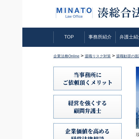
TOP
事務所紹介
弁護士紹
>
>
企業法務Online
退職リスク対策
退職勧奨の面
当事務所に
ご依頼頂くメリット
経営を強くする
顧問弁護士
企業価値を高める
経営法律相談