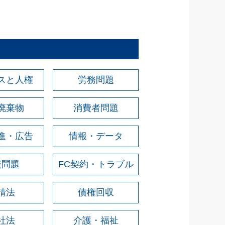
スと人権
労務問題
廃棄物
消費者問題
進・広告
情報・データ
校問題
FC契約・トラブル
請法
債権回収
社法
介護・福祉