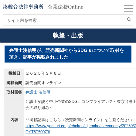
執筆・出版
弁護士湊信明が、読売新聞社からSDGｓについて取材を
頂き、記事が掲載されました
掲載日
２０２５年３月６日
掲載新聞
読売新聞オンライン
取材回答
弁護士 湊信明
弁護士が説く中小企業のSDGｓコンプライアンス～東京弁護
会の取り組み～
内容
▽掲載記事はこちら（読売新聞オンライン）をご覧ください
https://www.yomiuri.co.jp/choken/kijironko/ckeconomy/202503
OYT8T50070/