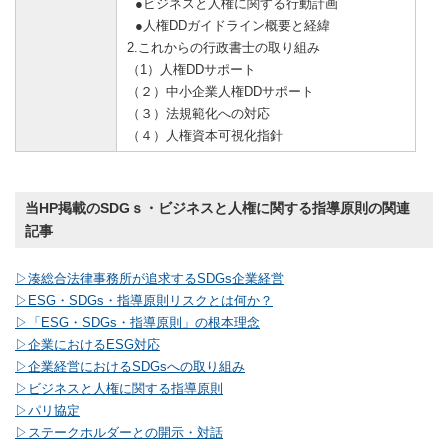
●ビジネスと人権に関する行動計画
●人権DDガイドライン概要と経緯
2.これからの行政書士の取り組み
（1）人権DDサポート
（２）中小企業人権DDサポート
（３）法規範化への対応
（４）人権資本可視化指針
当HP掲載のSDGｓ・ビジネスと人権に関する指導原則の関連
記事
▷湊総合法律事務所が追求するSDGs企業経営
▷ESG・SDGs・指導原則リスクとは何か？
▷「ESG・SDGs・指導原則」の根本理念
▷企業におけるESG対応
▷企業経営におけるSDGsへの取り組み
▷ビジネスと人権に関する指導原則
▷パリ協定
▷ステークホルダーとの開示・対話