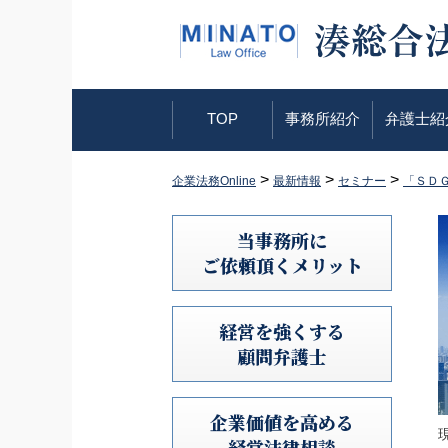
TOP
事務所紹介
弁護士紹
>
>
>
企業法務Online
最新情報
セミナー
「ＳＤ
当事務所に
ご依頼頂くメリット
経営を強くする
顧問弁護士
企業価値を高める
経営法律相談