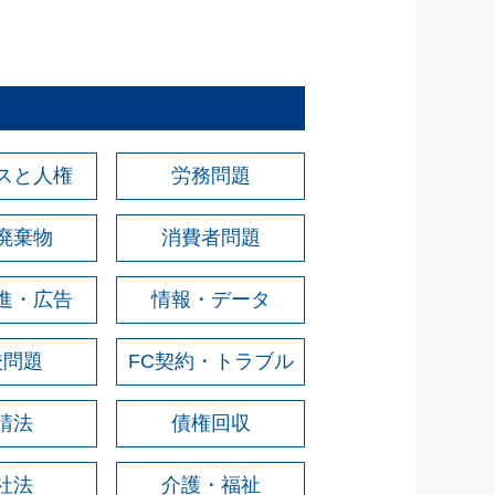
スと人権
労務問題
廃棄物
消費者問題
進・広告
情報・データ
校問題
FC契約・トラブル
請法
債権回収
社法
介護・福祉