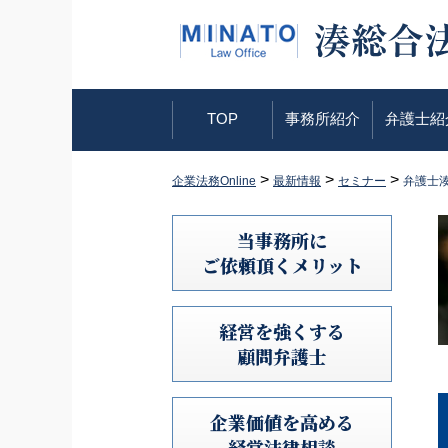
TOP
事務所紹介
弁護士紹
>
>
>
企業法務Online
最新情報
セミナー
弁護士
当事務所に
ご依頼頂くメリット
経営を強くする
顧問弁護士
企業価値を高める
経営法律相談