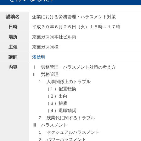
講演名
企業における労務管理・ハラスメント対策
日時
平成３０年６月２６日（火）１５時～１７時
場所
京葉ガス㈱本社ビル内
主催
京葉ガス㈱様
講師
湊信明
内容
Ⅰ 労務管理・ハラスメント対策の考え方
Ⅱ 労務管理
１ 人事関係上のトラブル
（１）配置転換
（２）出向
（３）解雇
（４）退職勧奨
２ 残業代に関するトラブル
Ⅲ ハラスメント
１ セクシュアルハラスメント
２ パワーハラスメント