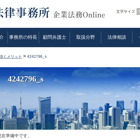
文字サイズ
介
事務所の特長
顧問弁護士
取扱分野
法律相談
>
頂くメリット
4242796_s
4242796_s
現在準備中です。