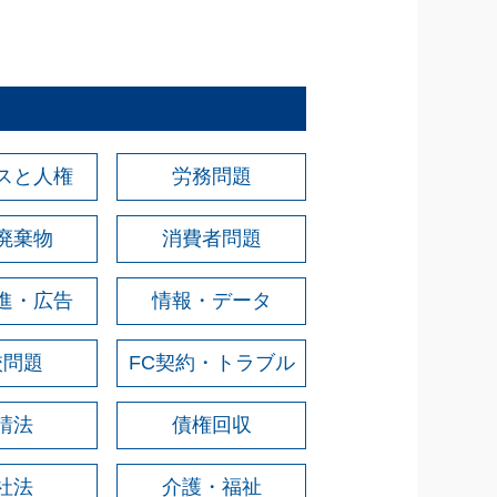
スと人権
労務問題
廃棄物
消費者問題
進・広告
情報・データ
校問題
FC契約・トラブル
請法
債権回収
社法
介護・福祉