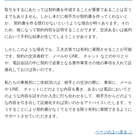
取引をするにあたっては契約書を作成することが重要であることは言う
までもありません。しかし未だに相手方が契約書を作ってくれないと
か、 契約書を作る慣行がないというような場合が時々あります。その
ため、後になって契約内容を証明することができず、交渉あるいは裁判
において不利な結果が生じてしまうことがあります。
しかしこのような場合でも、工夫次第では有利に展開させることが可能
です。契約の交渉過程で、メールや LINE、 チャット などのやりとり
や、電話会話の中に契約で必要となる要件事実その他の事項を入れて証
拠化しておけば良いのです。
私たちの事務所にご依頼頂けば、相手との交渉の際に、事前に、メール
や LINE、 チャットにどのような内容を書き、あるいは電話においてど
のような内容を話すのか入念に打ち合わせをして、相手方からどのよう
な内容を引き出して証拠化すれば良いのかをアドバイスいたします。そ
うすることにより契約書がなくてもできる限り有利に展開できるように
サポートさせていただきます。
ページの上へ戻る △