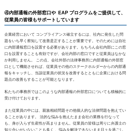
④内部通報の外部窓口や EAP プログラムをご提供して、
従業員の皆様もサポートしています
企業経営において コンプライアンス確立するには、社内に発生した問
題をいち早く察知して改善是正することが重要です。そのためには自社
に内部通報窓口を設置する必要があります。もちろん会社内部にこの窓
口を設置することも有効ですが、会社内部の窓口ですと従業員はなかな
か利用しません。 この点、会社外部の法律事務所に内部通報の外部窓
口として機能させれば、従業員その他のステークホルダーからの内部通
報をキャッチし、当該従業員の状況を改善するとともに企業における問
題点の改善もすることが可能となります。
私たちの事務所ではこのような内部通報の外部窓口についても積極的に
受け付けております。
また従業員の中には、親族相続問題その他個人的な法律問題を抱えてい
ることがあります。 法的な悩みを抱えたまま会社の業務を行なって
も、身が入らず生産性が高まりません。従業員の皆様は周りに弁護士の
知り合いがいないことも多く 、悩みを解決できないまま日々を過ごし