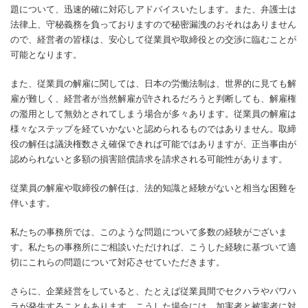
題について、迅速的確に対応しアドバイスいたします。また、弁護士は
法律上、守秘義務を負っておりますので秘密漏洩のおそれはありません
ので、経営者の皆様は、安心して従業員や取締役との交渉に臨むことが
可能となります。
また、従業員の解雇に関しては、日本の労働法制は、世界的に見ても解
雇が難しく、経営者が当然解雇が許されるだろうと判断しても、解雇権
の濫用として無効とされてしまう場合が多々あります。従業員の解雇は
様々なステップを経ていかないと認められるものではありません。取締
役の解任は議決権数さえ確保できれば可能ではありますが、正当事由が
認められないと多額の損害賠償請求を請求される可能性があります。
従業員の解雇や取締役の解任は、法的知識と経験がないと相当な困難を
伴います。
私たちの事務所では、このような問題について多数の経験がございま
す。私たちの事務所にご相談いただければ、こうした経験に基づいて適
切にこれらの問題について対応させていただきます。
さらに、企業経営をしていると、たとえば従業員間でセクハラやパワハ
ラが発生することもあります。こうした場合には、加害者と被害者に対