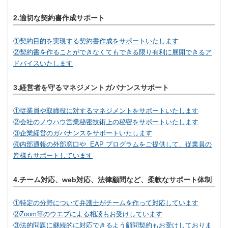
2.適切な契約書作成サポート
①契約目的を実現する契約書作成をサポートいたします
②契約書を作ることができなくてもできる限り有利に展開できるア
ドバイスいたします
3.経営者を守るマネジメントガバナンスサポート
①従業員や取締役に対するマネジメントをサポートいたします
②会社のノウハウ営業秘密技術上の秘密をサポートいたします
③企業経営のガバナンスをサポートいたします
④内部通報の外部窓口や EAP プログラムをご提供して、従業員の
皆様もサポートしています
4.チーム対応、web対応、法律顧問など、柔軟なサポート体制
①特定の分野について弁護士がチームを作って対応しています
②Zoom等のウエブによる相談もお受けしています
③法的問題に継続的に対応できるよう顧問契約もお受けしておりま