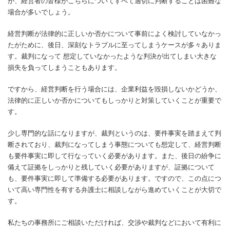
が、経営者の皆様がこちらについてすべて適切に判断することは困難な
場合が多いでしょう。
経営判断が法律的に正しいか否かについて事前によく検討していなかっ
たがために、後日、深刻なトラブルに至ってしまうケースが多々ありま
す。裁判になって 想定していなかったような判決が出てしまい大きな
損失を負ってしまうこともあります。
ですから、経営判断を行う場合には、企業利益を毀損しないかどうか、
法律的に正しいか否かについてもしっかりと対策していくことが重要で
す。
少し専門的な話になりますが、裁判というのは、要件事実を踏まえて判
断されており、裁判になってしまう事態についても想定して、経営判断
も要件事実に即して行なっていく必要があります。また、後日の紛争に
備えて証拠をしっかりと残していく必要がありますが、証拠について
も、要件事実に即して準備する必要があります。ですので、この点につ
いて高い専門性を有する弁護士に相談しながら進めていくことが大切で
す。
私たちの事務所にご相談いただければ、交渉や裁判などにおいて有利に